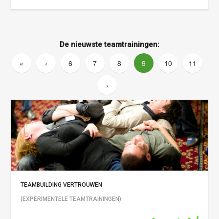
De nieuwste teamtrainingen:
«
‹
6
7
8
9
10
11
›
TEAMBUILDING VERTROUWEN
(EXPERIMENTELE TEAMTRAININGEN)