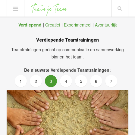
Verdiepend
|
Creatief
|
Experimenteel
|
Avontuurlijk
Verdiepende Teamtrainingen
Teamtrainingen gericht op communicatie en samenwerking
binnen het team.
De nieuwste Verdiepende Teamtrainingen:
1
2
3
4
5
6
7