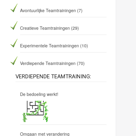
f
i
Avontuurlijke Teamtrainingen
(7)
e
l
Creatieve Teamtrainingen
(29)
d
e
Experimentele Teamtrainingen
(10)
m
p
t
Verdiepende Teamtrainingen
(70)
y
.
VERDIEPENDE TEAMTRAINING:
De bedoeling werkt!
Omgaan met verandering