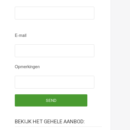
P
E-mail
l
e
a
s
e
Opmerkingen
l
e
a
v
e
t
h
i
BEKIJK HET GEHELE AANBOD:
s