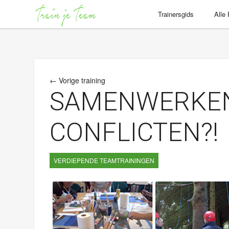
Trainersgids
Alle
← Vorige training
SAMENWERKE
CONFLICTEN?!
VERDIEPENDE TEAMTRAININGEN