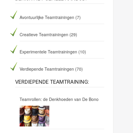
s
f
i
Avontuurlijke Teamtrainingen
(7)
e
l
Creatieve Teamtrainingen
(29)
d
e
Experimentele Teamtrainingen
(10)
m
p
t
Verdiepende Teamtrainingen
(70)
y
.
VERDIEPENDE TEAMTRAINING:
Teamrollen: de Denkhoeden van De Bono