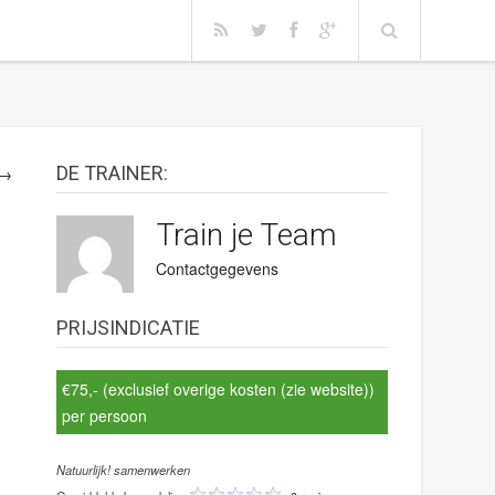
DE TRAINER:
 →
Train je Team
Contactgegevens
PRIJSINDICATIE
€75,- (exclusief overige kosten (zie website))
per persoon
Natuurlijk! samenwerken