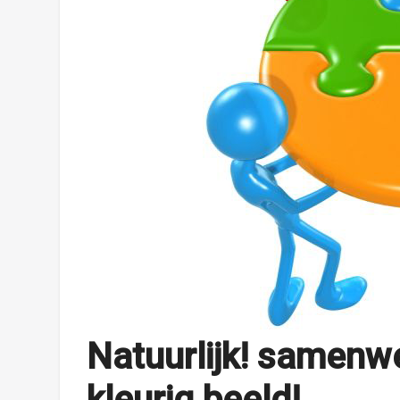
Natuurlijk! samenw
kleurig beeld!