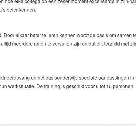
ren hoe elke collega op een zeker moment excelleerde in zijn/ha
ga’s beter kennen.
ad. Door elkaar beter te leren kennen wordt de basis om samen t
ltijd meerdere rollen te vervullen zijn en dat elk teamlid met zij
e kinderopvang en het basisonderwijs speciale aanpassingen in
un werksituatie. De training is geschikt voor 6 tot 15 personen