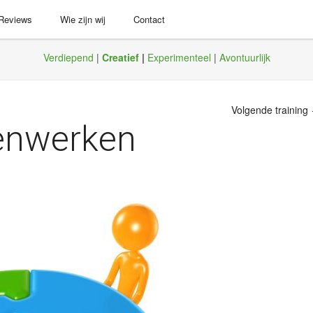
 Reviews
Wie zijn wij
Contact
Verdiepend
|
Creatief
|
Experimenteel
|
Avontuurlijk
Volgende training
menwerken