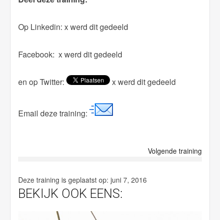
s
Op Linkedin:
x werd dit gedeeld
f
i
Facebook:
x werd dit gedeeld
e
l
en op Twitter:
x werd dit gedeeld
d
e
m
Email deze training:
p
t
y
Volgende training
.
Deze training is geplaatst op:
juni 7, 2016
BEKIJK OOK EENS: