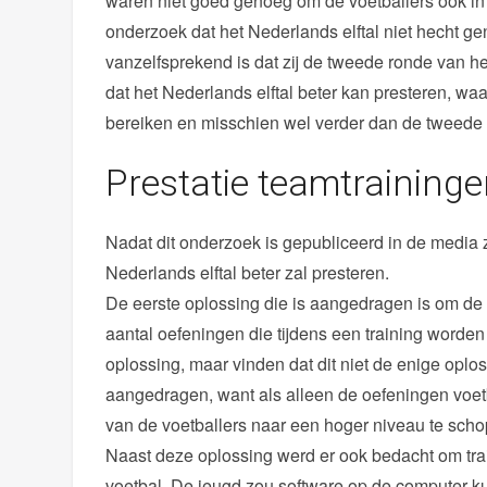
waren niet goed genoeg om de voetballers ook in d
onderzoek dat het Nederlands elftal niet hecht 
vanzelfsprekend is dat zij de tweede ronde van 
dat het Nederlands elftal beter kan presteren, w
bereiken en misschien wel verder dan de tweede
Prestatie teamtraining
Nadat dit onderzoek is gepubliceerd in de media 
Nederlands elftal beter zal presteren.
De eerste oplossing die is aangedragen is om de o
aantal oefeningen die tijdens een training worde
oplossing, maar vinden dat dit niet de enige opl
aangedragen, want als alleen de oefeningen voetb
van de voetballers naar een hoger niveau te sch
Naast deze oplossing werd er ook bedacht om trai
voetbal. De jeugd zou software op de computer k