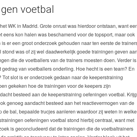
ngen voetbal
s het WK in Madrid. Grote onrust was hierdoor ontstaan, want ee
et eens kon halen was beschamend voor de topsport, maar ook
n is er een groot onderzoek gehouden naar ten eerste de trainer
l stond was of zij wel daadwerkelijk goede trainingen geven aa
ngen die de voetballers van de trainers moesten doen. Verder is
t gedrag van voetballers onderling. Hoe hecht is een team? En
n? Tot slot is er onderzoek gedaan naar de keeperstraining
ben gekeken hoe de trainingen voor de keepers zijn
acht besteed aan de keeperstraining oefeningen voetbal. Krijg
ook genoeg aandacht besteed aan het reactievermogen van de
 de bal, bepaalde trucjes aanleren waardoor zij weten in welke
strainingen oefeningen voetbal stond hierbij centraal, want met
oek is geconcludeerd dat de trainingen die de voetbaltrainers