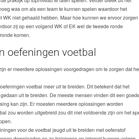
e praktijk op topniveau te laten spelen. Verder bleek uit het
genoeg was om als een team te kunnen spelen waardoor het
het WK niet gehaald hebben. Maar hoe kunnen we ervoor zorgen
aardoor zij op een volgend WK of EK wel de tweede ronde
 ronde komen.
en oefeningen voetbal
zijn er meerdere oplossingen voorgedragen om te zorgen dat he
efeningen voetbal meer uit te breiden. Dit betekent dat het
n gedaan uit te breiden. De meeste mensen vinden dit een goed
ossing kan zijn. Er moesten meerdere oplossingen worden
al zou worden uitgebreid zou dit niet voldoende zijn om het sp
oppen.
ningen voor de voetbal jeugd uit te breiden met oefenstof
unnen downloaden en zo trainingen op internet kunnen volgen,