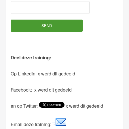
l
e
a
v
e
t
h
Deel deze training:
i
s
Op Linkedin:
x werd dit gedeeld
f
i
Facebook:
x werd dit gedeeld
e
l
en op Twitter:
x werd dit gedeeld
d
e
m
Email deze training: