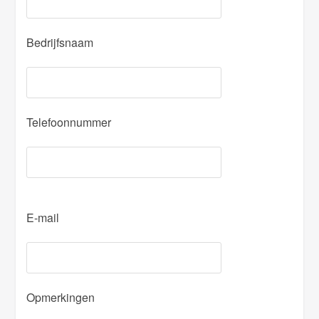
Bedrijfsnaam
Telefoonnummer
P
E-mail
l
e
a
s
Opmerkingen
e