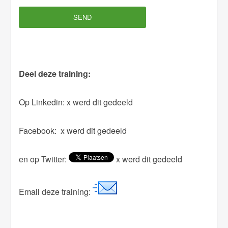
a
v
e
t
h
Deel deze training:
i
s
Op Linkedin:
x werd dit gedeeld
f
i
Facebook:
x werd dit gedeeld
e
l
en op Twitter:
x werd dit gedeeld
d
e
m
Email deze training:
p
t