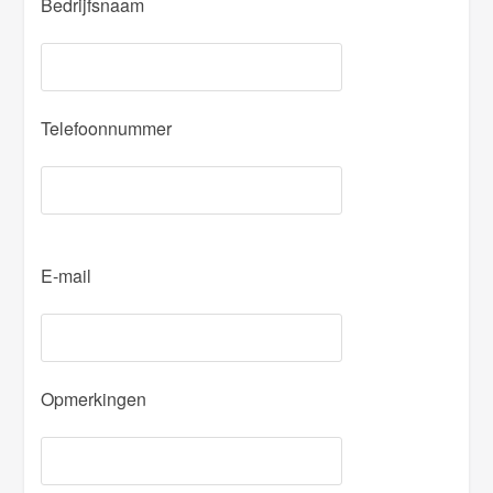
Bedrijfsnaam
Telefoonnummer
P
E-mail
l
e
a
s
Opmerkingen
e
l
e