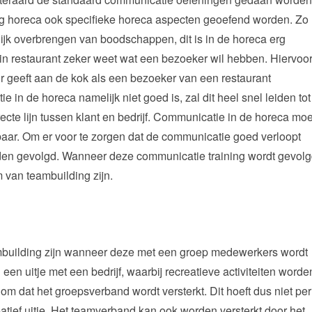
ng horeca ook specifieke horeca aspecten geoefend worden. Zo
lijk overbrengen van boodschappen, dit is in de horeca erg
ok in restaurant zeker weet wat een bezoeker wil hebben. Hiervoo
or geeft aan de kok als een bezoeker van een restaurant
in de horeca namelijk niet goed is, zal dit heel snel leiden tot
recte lijn tussen klant en bedrijf. Communicatie in de horeca moe
baar. Om er voor te zorgen dat de communicatie goed verloopt
den gevolgd. Wanneer deze communicatie training wordt gevol
rm van teambuilding zijn.
building zijn wanneer deze met een groep medewerkers wordt
en uitje met een bedrijf, waarbij recreatieve activiteiten worde
om dat het groepsverband wordt versterkt. Dit hoeft dus niet per
tief uitje. Het teamverband kan ook worden versterkt door het