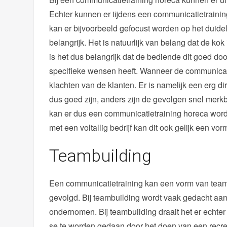
Echter kunnen er tijdens een communicatietraini
kan er bijvoorbeeld gefocust worden op het duide
belangrijk. Het is natuurlijk van belang dat de k
is het dus belangrijk dat de bediende dit goed do
specifieke wensen heeft. Wanneer de communicatie 
klachten van de klanten. Er is namelijk een erg di
dus goed zijn, anders zijn de gevolgen snel merk
kan er dus een communicatietraining horeca wor
met een voltallig bedrijf kan dit ook gelijk een vo
Teambuilding
Een communicatietraining kan een vorm van team
gevolgd. Bij teambuilding wordt vaak gedacht aan e
ondernomen. Bij teambuilding draait het er echter 
se te worden gedaan door het doen van een recrea