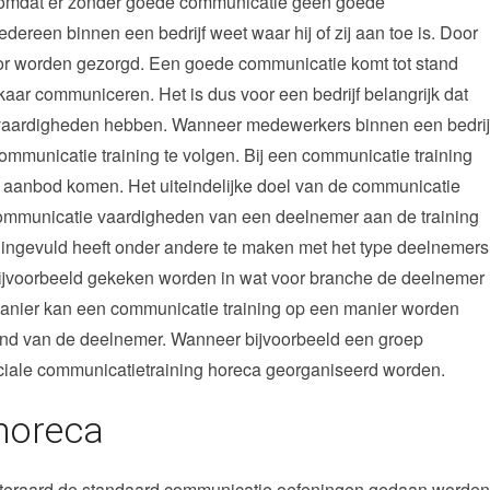
k, omdat er zonder goede communicatie geen goede
iedereen binnen een bedrijf weet waar hij of zij aan toe is. Door
r worden gezorgd. Een goede communicatie komt tot stand
ar communiceren. Het is dus voor een bedrijf belangrijk dat
vaardigheden hebben. Wanneer medewerkers binnen een bedrij
mmunicatie training te volgen. Bij een communicatie training
 aanbod komen. Het uiteindelijke doel van de communicatie
e communicatie vaardigheden van een deelnemer aan de training
 ingevuld heeft onder andere te maken met het type deelnemers
ijvoorbeeld gekeken worden in wat voor branche de deelnemer
 manier kan een communicatie training op een manier worden
rond van de deelnemer. Wanneer bijvoorbeeld een groep
eciale communicatietraining horeca georganiseerd worden.
horeca
uiteraard de standaard communicatie oefeningen gedaan worden