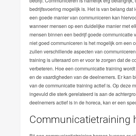
bedrijf. Communiceren is namelijk erg belangrij
bedrijfsvoering mogelijk is. Het is van belang dat 
een goede manier van communiceren kan hiervoo
wanneer mensen op een duidelijke manier met elka
mensen binnen een bedrijf goede communicatie 
niet goed communiceren is het mogelijk om een co
zullen verschillende aspecten van communiceren
training is uiteraard om er voor te zorgen dat d
verbeteren. Hoe een communicatie training wordt
en de vaardigheden van de deelnemers. Er kan b
van de communicatie training actief is. Op deze
ingevuld die sterk gerelateerd is aan de achterg
deelnemers actief is in de horeca, kan er een sp
Communicatietraining 
Bij een communicatietraining horeca kunnen er 