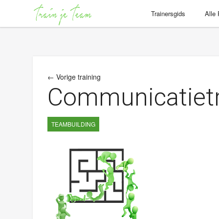
Trainersgids
Alle
← Vorige training
Communicatietr
TEAMBUILDING