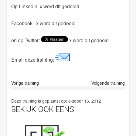
Op Linkedin:
x werd dit gedeeld
f
i
Facebook:
x werd dit gedeeld
e
l
en op Twitter:
x werd dit gedeeld
d
e
m
Email deze training:
p
t
y
Vorige training
Volgende training
.
Deze training is geplaatst op:
oktober 16, 2012
BEKIJK OOK EENS: