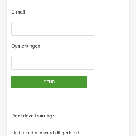
P
E-mail
l
e
a
s
Opmerkingen
e
l
e
a
v
e
t
h
Deel deze training:
i
s
Op Linkedin:
x werd dit gedeeld
f