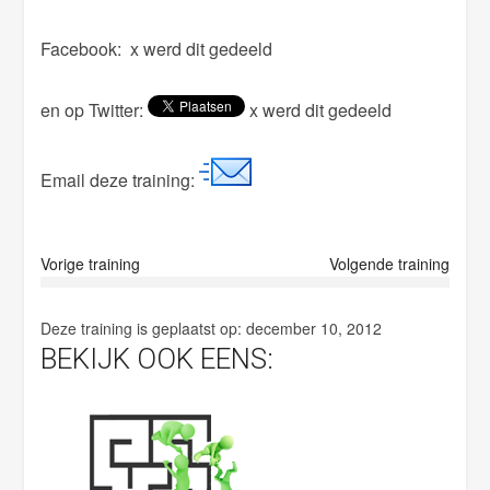
i
Facebook:
x werd dit gedeeld
e
l
en op Twitter:
x werd dit gedeeld
d
e
m
Email deze training:
p
t
y
Vorige training
Volgende training
.
Deze training is geplaatst op:
december 10, 2012
BEKIJK OOK EENS: