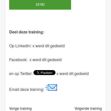
v
e
t
h
Deel deze training:
i
s
Op Linkedin:
x werd dit gedeeld
f
i
Facebook:
x werd dit gedeeld
e
l
en op Twitter:
x werd dit gedeeld
d
e
m
Email deze training:
p
t
y
Vorige training
Volgende training