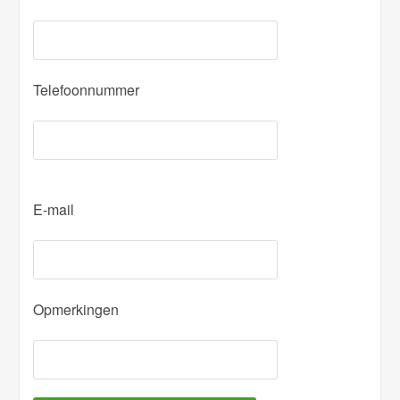
Telefoonnummer
P
E-mail
l
e
a
s
Opmerkingen
e
l
e
a