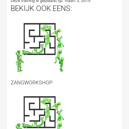
Deze training is geplaatst op:
maart 3, 2015
.
BEKIJK OOK EENS:
ZANGWORKSHOP