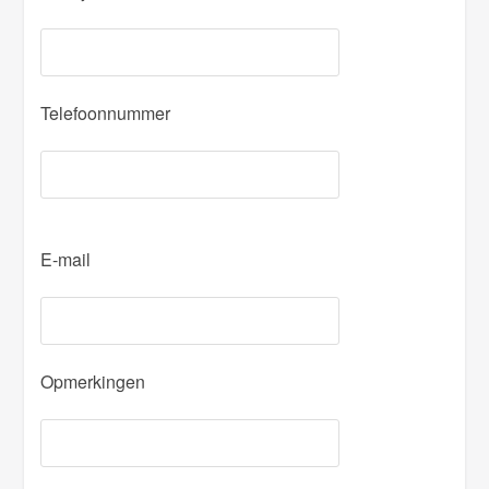
Telefoonnummer
P
E-mail
l
e
a
s
Opmerkingen
e
l
e
a