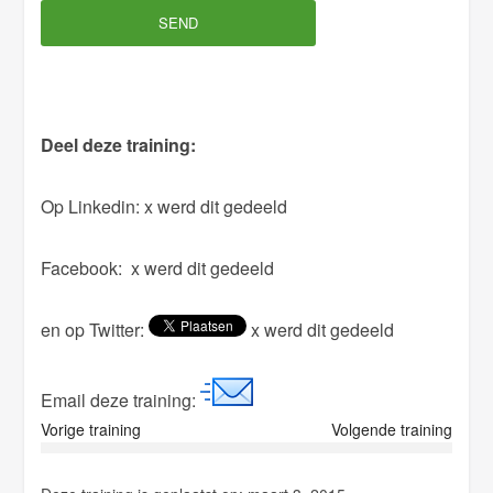
v
e
t
h
Deel deze training:
i
s
Op Linkedin:
x werd dit gedeeld
f
i
Facebook:
x werd dit gedeeld
e
l
en op Twitter:
x werd dit gedeeld
d
e
m
Email deze training:
p
Vorige training
Volgende training
t
y