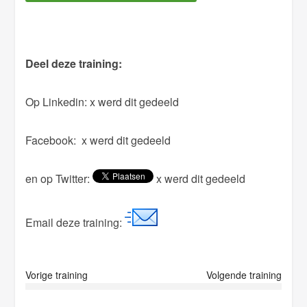
e
t
h
Deel deze training:
i
s
Op Linkedin:
x werd dit gedeeld
f
i
Facebook:
x werd dit gedeeld
e
l
en op Twitter:
x werd dit gedeeld
d
e
m
Email deze training:
p
t
y
Vorige training
Volgende training
.