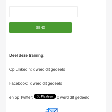
l
e
a
v
e
t
h
Deel deze training:
i
s
Op Linkedin:
x werd dit gedeeld
f
i
Facebook:
x werd dit gedeeld
e
l
en op Twitter:
x werd dit gedeeld
d
e
m