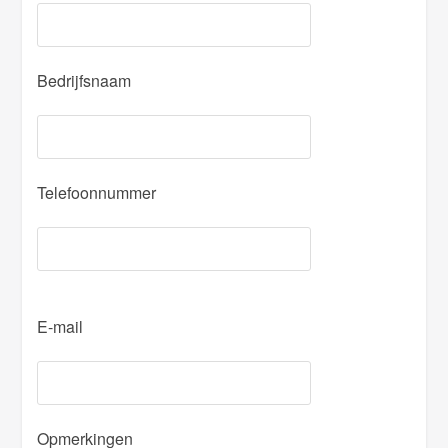
Bedrijfsnaam
Telefoonnummer
P
E-mail
l
e
a
s
Opmerkingen
e