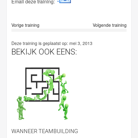
Email deze training:
p
t
y
Vorige training
Volgende training
.
Deze training is geplaatst op:
mei 3, 2013
BEKIJK OOK EENS:
WANNEER TEAMBUILDING