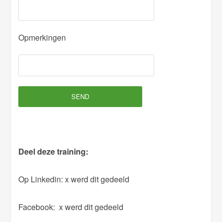
a
s
Opmerkingen
e
l
e
a
v
e
t
h
Deel deze training:
i
s
Op Linkedin:
x werd dit gedeeld
f
i
Facebook:
x werd dit gedeeld
e
l