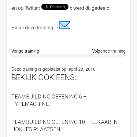
en op Twitter:
x werd dit gedeeld
d
e
m
Email deze training:
p
t
y
Vorige training
Volgende training
.
Deze training is geplaatst op:
april 28, 2016
BEKIJK OOK EENS:
TEAMBUILDING OEFENING 6 –
TYPEMACHINE
TEAMBUILDING OEFENING 10 – ELKAAR IN
HOKJES PLAATSEN