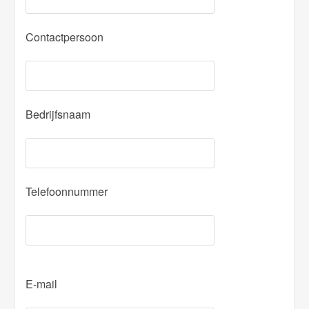
Contactpersoon
Bedrijfsnaam
Telefoonnummer
P
E-mail
l
e