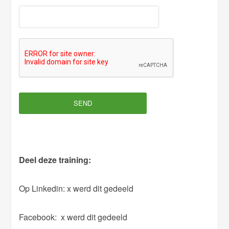
l
e
a
v
e
t
h
i
s
f
i
Deel deze training:
e
l
Op Linkedin:
x werd dit gedeeld
d
e
Facebook:
x werd dit gedeeld
m