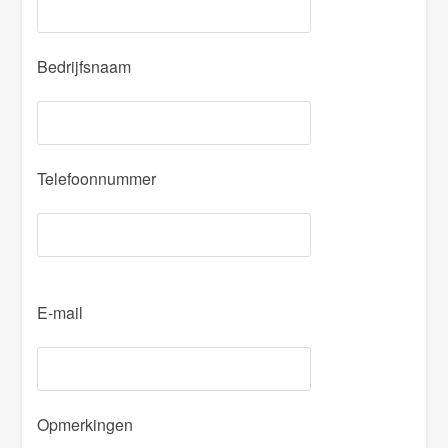
Bedrijfsnaam
Telefoonnummer
P
E-mail
l
e
a
s
Opmerkingen
e