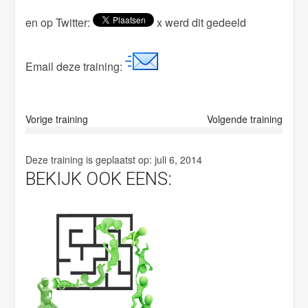
p
en op Twitter:
x werd dit gedeeld
t
y
.
Email deze training:
Vorige training
Volgende training
Deze training is geplaatst op:
juli 6, 2014
BEKIJK OOK EENS: