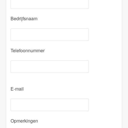
Bedrijfsnaam
Telefoonnummer
P
E-mail
l
e
a
s
Opmerkingen
e