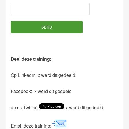
l
e
a
v
e
t
h
Deel deze training:
i
s
Op Linkedin:
x werd dit gedeeld
f
i
Facebook:
x werd dit gedeeld
e
l
en op Twitter:
x werd dit gedeeld
d
e
m
Email deze training: