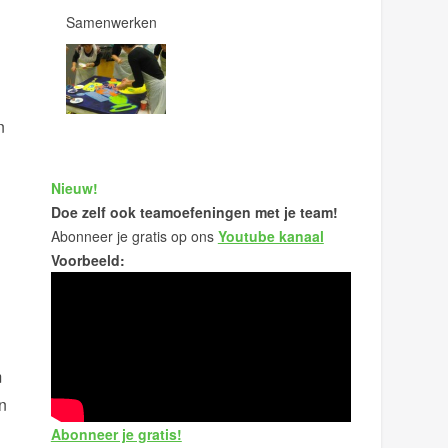
Samenwerken
n
Nieuw!
Doe zelf ook teamoefeningen met je team!
Abonneer je gratis op ons
Youtube kanaal
Voorbeeld:
m
en
n
Abonneer je gratis!