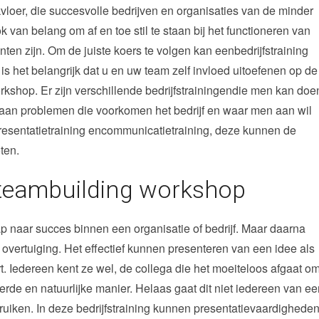
kvloer, die succesvolle bedrijven en organisaties van de minder
van belang om af en toe stil te staan bij het functioneren van
ten zijn. Om de juiste koers te volgen kan eenbedrijfstraining
is het belangrijk dat u en uw team zelf invloed uitoefenen op de
rkshop. Er zijn verschillende bedrijfstrainingendie men kan doe
an problemen die voorkomen het bedrijf en waar men aan wil
presentatietraining encommunicatietraining, deze kunnen de
ten.
s teambuilding workshop
p naar succes binnen een organisatie of bedrijf. Maar daarna
 overtuiging. Het effectief kunnen presenteren van een idee als
rt. Iedereen kent ze wel, de collega die het moeiteloos afgaat o
erde en natuurlijke manier. Helaas gaat dit niet iedereen van e
uiken. In deze bedrijfstraining kunnen presentatievaardighede