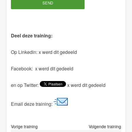
v
e
t
h
Deel deze training:
i
s
Op Linkedin:
x werd dit gedeeld
f
i
Facebook:
x werd dit gedeeld
e
l
en op Twitter:
x werd dit gedeeld
d
e
m
Email deze training:
p
t
y
Vorige training
Volgende training