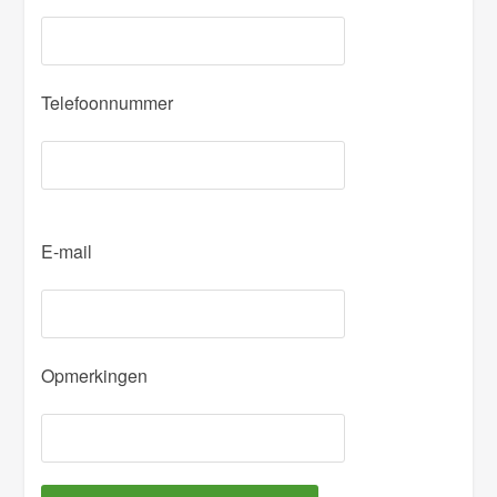
Telefoonnummer
P
E-mail
l
e
a
s
Opmerkingen
e
l
e
a